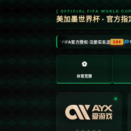
[ OFFICIAL FIFA WORLD CUP
美加墨世界杯 · 官方指定网
FIFA官方授权·注册实名送
38¥
⚽️
体育竞猜