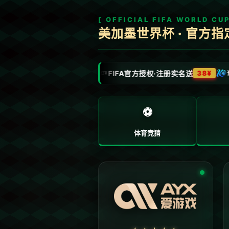
[ OFFICIAL FIFA WORLD CUP
美加墨世界杯 · 官方指定网
FIFA官方授权·注册实名送
38¥
⚽️
体育竞猜