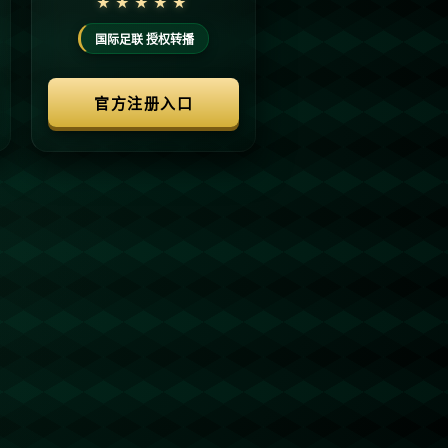
★★★★★
国际足联 授权转播
官方注册入口