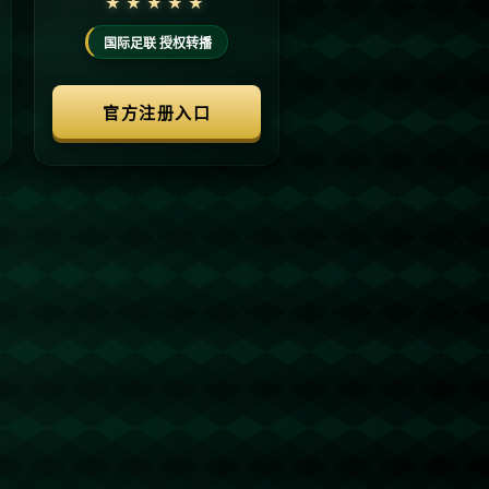
★★★★★
国际足联 授权转播
官方注册入口