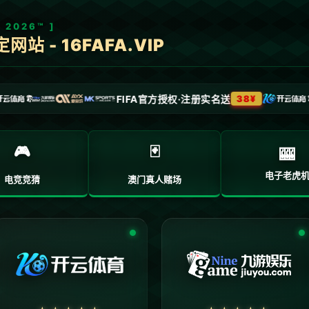
 2026™ ]
站 - 16FAFA.VIP
FIFA官方授权·注册实名送
38¥
🎮
🃏
🎰
电子老虎
电竞竞猜
澳门真人赌场