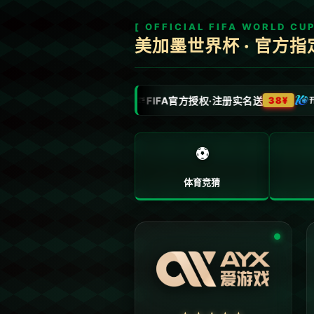
[ OFFICIAL FIFA WORLD CUP
美加墨世界杯 · 官方指定网
FIFA官方授权·注册实名送
38¥
⚽️
体育竞猜