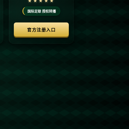
★★★★★
国际足联 授权转播
官方注册入口