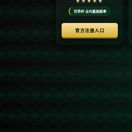
★★★★★
世界杯 业内最高赔率
官方注册入口