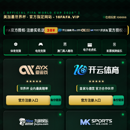
[ OFFICIAL FIFA WORLD CUP 2026™ ]
美加墨世界杯 · 官方指定网站 - 16FAFA.VIP
在线玩家:
106666
38¥
FIFA官方授权·注册实名送
FIFA官方授权·注册
⚽️
🎮
🃏
🀄️
🎰
电子老虎机
体育竞猜
电竞竞猜
澳门真人赌场
彩票棋牌娱乐
★★★★★
★★★★★
世界杯 业内最高赔率
皇家马德里 官方合作伙伴
官方注册入口
官方注册入口
备份链接
备份链接