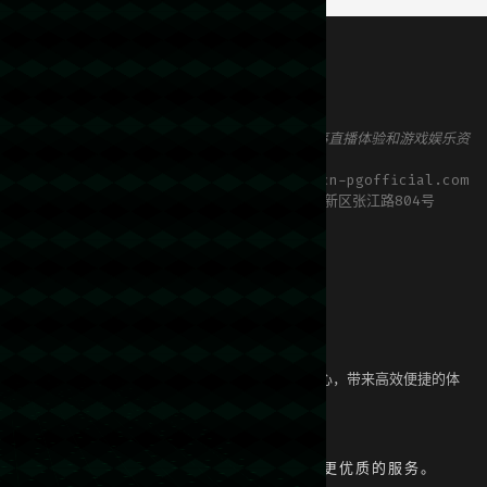
简体中文
·
繁體中文
PG官方网站科技有限公司
致力于为中国用户提供最优质、最前沿的体育赛事直播体验和游戏娱乐资
讯。
电话：
+86 150 4692 7484
邮箱：
info@zh-cn-pgofficial.com
微信：pg_645
营业时间：7×24
上海市浦东新区张江路804号
ABOUT US
PG官方网站以专业资讯分析，助您洞察先机为核心，带来高效便捷的体
验。
围绕PG电子官方网，PG官方网站持续打磨更优质的服务。