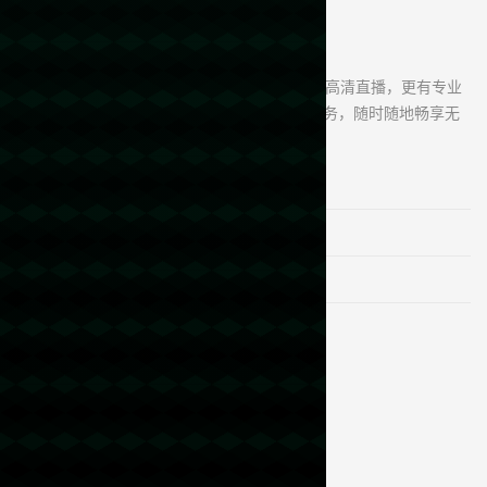
PG电子官方网站汇聚全球体育盛事，提供实时高清直播，更有专业
资讯分析助您洞察先机。全天候24小时在线服务，随时随地畅享无
限精彩。加入我们，与同好玩家一同探索乐趣。
品牌塑造
创意
设计
客户：张女士
日期
链接