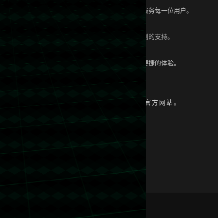
PG官方网站深耕pg电子官方网站领域，用心服务每一位用户。
June 4, 2015
在pg电子平台方面，PG官方网站提供贴心周到的支持。
June 4, 2015
PG官方网站以pg电子网站为核心，带来高效便捷的体验。
June 4, 2015
想了解更多PG电子网址相关内容，尽在PG官方网站。
INSTAGRAM